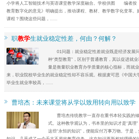
小学将人工智能技术与英语课堂教学深度融合。学校供图 编者按
教育数字化的意见》明确提出，推动课程、教材、教学数字化变革。
课程？围绕这些问题，......
职
教学
生就业稳定性差，何由？何解？
01问题：就业稳定性差就业既是经济发展
种“类型教育”，区别于普通教育，其以促进就
量是衡量职业教育办学质量的核心指标，而就
来，职业院校毕业生的就业稳定性却不容乐观。根据麦可思《中国大
毕业生就业率较高，......
曹培杰：未来课堂将从学以致用转向用以致学
曹培杰传统教学一直存在重书本轻实践的
式。这种教学观认为，书本里的知识才是“真理
这些“永恒的知识”，便能应付万事万物。于是
知识，几乎成了一个千古不易的教育信条。这在知识更新相对缓慢的