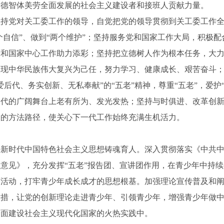
养德智体美劳全面发展的社会主义建设者和接班人贡献力量。
党对关工委工作的领导，自觉把党的领导贯彻到关工委工作全
四个自信”、做到“两个维护”；坚持服务党和国家工作大局，积极
党和国家中心工作助力添彩；坚持把立德树人作为根本任务，大
现中华民族伟大复兴为己任，努力学习、健康成长、艰苦奋斗；
后代、务实创新、无私奉献”的“五老”精神，尊重“五老”，爱护“
一代的广阔舞台上老有所为、发光发热；坚持与时俱进、改革创
点的方法路径，使关心下一代工作始终充满生机活力。
时代中国特色社会主义思想铸魂育人。深入贯彻落实《中共中
意见》，充分发挥“五老”报告团、宣讲团作用，在青少年中持
育活动，打牢青少年成长成才的思想根基。加强理论宣传普及和
举措，让党的创新理论走进青少年、引领青少年，增强青少年做
全面建设社会主义现代化国家的火热实践中。