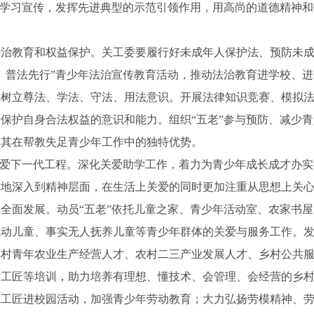
”学习宣传，发挥先进典型的示范引领作用，用高尚的道德精神
教育和权益保护。关工委要履行好未成年人保护法、预防未成
、普法先行”青少年法治宣传教育活动，推动法治教育进学校、
年树立尊法、学法、守法、用法意识。开展法律知识竞赛、模拟
保护自身合法权益的意识和能力。组织“五老”参与预防、减少
挥其在帮教失足青少年工作中的独特优势。
爱下一代工程。深化关爱助学工作，着力为青少年成长成才办实
多地深入到精神层面，在生活上关爱的同时更加注重从思想上关
全面发展。动员“五老”依托儿童之家、青少年活动室、农家书
动儿童、事实无人抚养儿童等青少年群体的关爱与服务工作。发
农村青年农业生产经营人才、农村二三产业发展人才、乡村公共
村工匠等培训，助力培养有理想、懂技术、会管理、会经营的乡
模工匠进校园活动，加强青少年劳动教育；大力弘扬劳模精神、