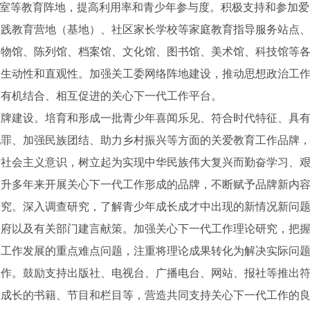
作室等教育阵地，提高利用率和青少年参与度。积极支持和参加
实践教育营地（基地）、社区家长学校等家庭教育指导服务站点
博物馆、陈列馆、档案馆、文化馆、图书馆、美术馆、科技馆等
的生动性和直观性。加强关工委网络阵地建设，推动思想政治工
下有机结合、相互促进的关心下一代工作平台。
建设。培育和形成一批青少年喜闻乐见、符合时代特征、具有
犯罪、加强民族团结、助力乡村振兴等方面的关爱教育工作品牌
爱社会主义意识，树立起为实现中华民族伟大复兴而勤奋学习、
提升多年来开展关心下一代工作形成的品牌，不断赋予品牌新内
。深入调查研究，了解青少年成长成才中出现的新情况新问题
政府以及有关部门建言献策。加强关心下一代工作理论研究，把
委工作发展的重点难点问题，注重将理论成果转化为解决实际问
。鼓励支持出版社、电视台、广播电台、网站、报社等推出符
成长的书籍、节目和栏目等，营造共同支持关心下一代工作的良