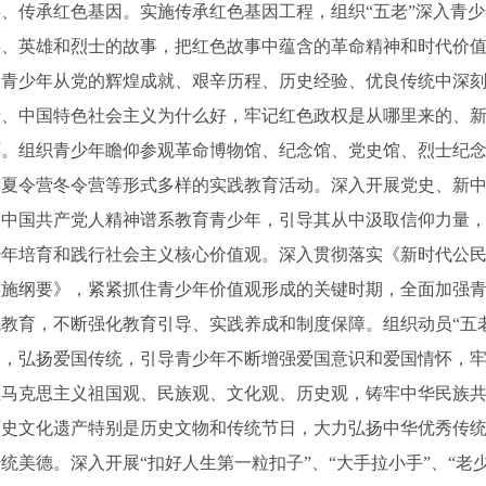
传承红色基因。实施传承红色基因工程，组织“五老”深入青少
事、英雄和烈士的故事，把红色故事中蕴含的革命精神和时代价
导青少年从党的辉煌成就、艰辛历程、历史经验、优良传统中深
行、中国特色社会主义为什么好，牢记红色政权是从哪里来的、
怀。组织青少年瞻仰参观革命博物馆、纪念馆、党史馆、烈士纪
、夏令营冬令营等形式多样的实践教育活动。深入开展党史、新
用中国共产党人精神谱系教育青少年，引导其从中汲取信仰力量
培育和践行社会主义核心价值观。深入贯彻落实《新时代公民
实施纲要》，紧紧抓住青少年价值观形成的关键时期，全面加强
教育，不断强化教育引导、实践养成和制度保障。组织动员“五
动，弘扬爱国传统，引导青少年不断增强爱国意识和爱国情怀，
立马克思主义祖国观、民族观、文化观、历史观，铸牢中华民族
历史文化遗产特别是历史文物和传统节日，大力弘扬中华优秀传
统美德。深入开展“扣好人生第一粒扣子”、“大手拉小手”、“老