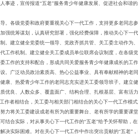
人事迹，宣传报道“五老”服务青少年健康发展、促进社会和谐
。各级党委和政府要重视关心下一代工作，支持更多老同志参
要加强统筹谋划，认真研究部署，强化经费保障，推动关心下一
。建立健全党委统一领导、党政齐抓共管、关工委主动作为、
一代工作机制。建立健全关工委成员单位联席会议制度，在各级
工委工作的支持和配合，形成共同关爱服务青少年健康成长的工
。广泛动员政治素质高、热心公益事业、具有奉献精神的老同
健康、热爱青少年工作的老同志充实进关工委领导班子。建立健
质优良、人数众多、覆盖面广、结构合理、扎根基层、富有活力
会工作者相结合，关工委与相关部门相结合的关心下一代工作模
，努力将关工委建设成老有所为的重要舞台、老有所学的重要课
可结合实际，对从事关心下一代工作的“五老”给予关怀帮助，
解决实际困难。对在关心下一代工作中作出突出贡献的“五老”