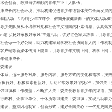
技术会创新、敢担当讲奉献的青年产业工人队伍。
成长的社会环境。推动构建促进青少年德智体美劳全面发展的
创建活动，组织青少年在课余、假期开展健康向上的文体活动和社
引导少先队员从小培养对党和社会主义祖国的朴素情感。认真落
‘五老’弘扬好家教好家风”主题活动，讲好红色家风故事，引导
在社会做一个好公民，助力构建家庭学校社会协同育人的工作机
机客户端等新媒体传播正能量，引导青少年文明上网、科学上网
少年健康成长。
工委建设
系。适应服务对象、服务内容、服务方式的变化和需求，按照“
全执行好、积极探索创新好、活动经常效果好”的标准，加强关工
加强组织和工作覆盖，不断扩大关工委关爱教育青少年的渠道。
、行政村、企事业单位、干休所等组建关工委组织，实现活动联
设。坚持因地制宜，创新形式，建好全国关心下一代党史国史