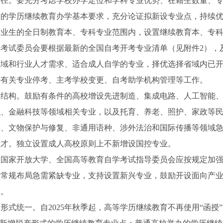
路径。要充分考虑学校办学定位和学科专业优势、在籍生数量、
布的学历继续教育办学基本要求，充分论证拟新设专业点，持续
毕业生的全日制教育本、专科专业范围内，设置继续教育本、专
试委员会要根据最新的全国自考开考专业清单（见附件2），
区域和行业人才需求、适合成人自学的专业，择优选择省域内已
好有关专业停考、主考学校变更、自考助学机构管理等工作。
构。鼓励有条件的高校增设先进制造、集成电路、人工智能、
织、金融科技等领域相关专业，以及托育、养老、照护、家政等
曲、文物保护与修复、非通用语种、涉外法治和国际传播等领域
人才。独立设置成人高校原则上不新增设国控专业。
家开放大学、全国高等教育自学考试指导委员会应按规定加强
超常规布局急需紧缺专业，支持设置新兴专业，鼓励开设面向产
业。
统一。自2025年秋季起，高等学历继续教育不再使用“函授”