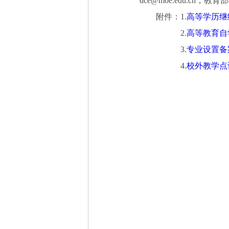
dce@moe.edu.cn；教
附件：1.
高等学历继
2.
高等教育自
3.
专业设置备
4.
校外教学点