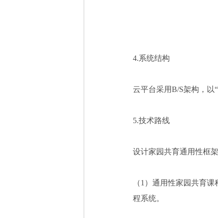
4.
系统结构
云平台采用
B/S
架构，以
5.
技术路线
设计家园共育通用性框
（
1
）通用性家园共育课
程系统。